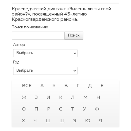
Краеведческий диктант «Знаешь ли ты свой
район?», посвященный 45-летию
Красногвардейского района.
Поиск по названию
Поиск
Автор
Год
ВСЕ
А
Б
В
Г
Д
Е
Ж
З
И
К
Л
М
Н
О
П
Р
С
Т
У
Ф
Х
Ч
Ш
Щ
Э
Ю
Я